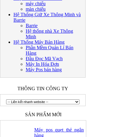
máy chiếu
màn chiếu
Hệ Thống Giữ Xe Thông Minh và
Barrie
Barrie
Hệ thống nhà Xe Thông
Minh
Hệ Thống Máy Bán Hàng
Phần Mềm Quản Lí Bán
Hàng
Đầu Đọc Mã Vạch
Máy In Hóa Đơn
Máy Pos bán hàng
THÔNG TIN CÔNG TY
SẢN PHẨM MỚI
Máy pos quẹt thẻ ngân
hàng