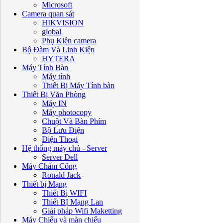
Microsoft
Camera quan sát
HIKVISION
global
Phụ Kiện camera
Bộ Đàm Và Linh Kiện
HYTERA
Máy Tính Bàn
Máy tính
Thiết Bị Máy Tính bàn
Thiết Bị Văn Phòng
Máy IN
Máy photocopy
Chuột Và Bàn Phím
Bộ Lưu Điện
Điện Thoại
Hệ thống máy chủ - Server
Server Dell
Máy Chấm Công
Ronald Jack
Thiết bị Mạng
Thiết Bị WIFI
Thiết BỊ Mạng Lan
Giải pháp Wifi Maketting
Máy Chiếu và màn chiếu