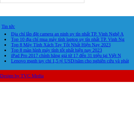
Tin tức
Địa chỉ lắp đặt camera an ninh uy tín nhất TP. Vinh Nghệ A
Top 10 địa chỉ mua máy tính laptop uy tín nhất TP. Vinh Ng
Top 8 Máy Tính Xách Tay Tốt Nhất Hiện Nay 2023
Top 8 màn hình máy tính tốt nhất hiện nay 2023
iPad Pro 2017 chính hãng giá từ 17 đến 31 triệu tại Việt N
Lenovo mạnh tay chi 1,5 tỷ USD/năm cho nghiên cứu và phát
Design by TVC Media