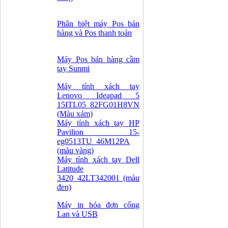
Phân biệt máy Pos bán
hàng và Pos thanh toán
Máy Pos bán hàng cầm
tay Sunmi
Máy tính xách tay
Lenovo Ideapad 5
15ITL05_82FG01H8VN
(Màu xám)
Máy tính xách tay HP
Pavilion 15-
eg0513TU_46M12PA
(màu vàng)
Máy tính xách tay Dell
Latitude
3420_42LT342001 (màu
đen)
Máy in hóa đơn cổng
Lan và USB